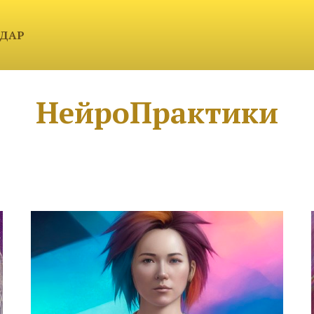
ЮДАР
НейроПрактики